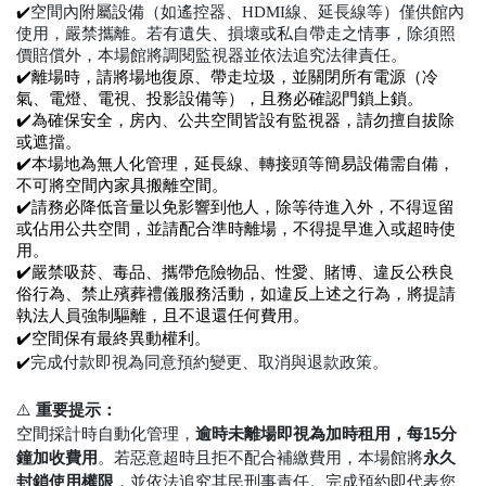
空間內附屬設備（如遙控器、HDMI線、延長線等）僅供館內
✔️
使用，嚴禁攜離。若有遺失、損壞或私自帶走之情事，除須照
價賠償外，本場館將調閱監視器並依法追究法律責任。
✔️離場時，請將場地復原、帶走垃圾，並關閉所有電源（冷
氣、電燈、電視、投影設備等），且務必確認門鎖上鎖。
✔️為確保安全，房內、公共空間皆設有監視器，請勿擅自拔除
或遮擋。
✔️本場地為無人化管理，延長線、轉接頭等簡易設備需自備，
不可將空間內家具搬離空間。
✔️請務必降低音量以免影響到他人，除等待進入外，不得逗留
或佔用公共空間，並請配合準時離場，不得提早進入或超時使
用。
✔️嚴禁吸菸、毒品、攜帶危險物品、性愛、賭博、違反公秩良
俗行為、禁止殯葬禮儀服務活動，如違反上述之行為，將提請
執法人員強制驅離，且不退還任何費用。
✔️空間保有最終異動權利。
完成付款即視為同意預約變更、取消與退款政策。
✔️
⚠️
重要提示：
空間採計時自動化管理，
逾時未離場即視為加時租用，每15分
鐘加收費用
。若惡意超時且拒不配合補繳費用，本場館將
永久
封鎖使用權限
，並依法追究其民刑事責任。完成預約即代表您