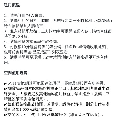
租用流程
1、請先註冊/登入會員。
2、選擇租用的日期、時間，系統設定為一小時起租，確認預約
時間後點擊加入購物車。
3、進入結帳系統後，上方購物車可展開確認內容，購物車保留
時間為30分鐘。
4、選擇付款方式確認付款金額。
5、付款後10分鐘會提供門鎖密碼，請至Email信箱收取通知，
也可於會員專區/已完成訂單列表查看。
6、活動時間可至現場，於智慧門鎖輸入門鎖密碼即可進入使
用。
空間使用規範
Wi-Fi 實際網速可能因連線設備、距離及頻段而有所差異
✔️
。
✔️旗幟擺設僅限於本場館樓層正門口，其餘地點因考量逃生路
線安全、大樓規定及其他顧客使用權益，禁止擺放（展架、立
牌擺設須徵詢場館同意）。
✔️禁止張貼物品於牆面，若環境、設備有污損，則需支付清潔
費新台幣1,000元或照價賠償。
✔️空間內，不可使用明火及攜帶寵物（導盲犬不在此限）。